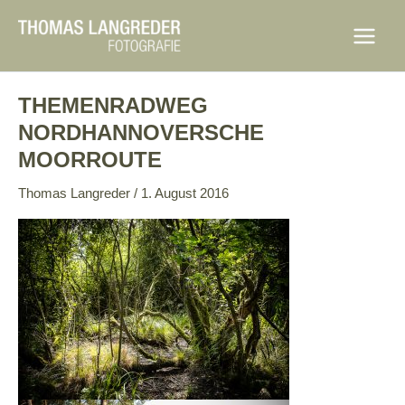
Zum
Inhalt
Main
springen
Menu
THEMENRADWEG
NORDHANNOVERSCHE
MOORROUTE
Thomas Langreder
/
1. August 2016