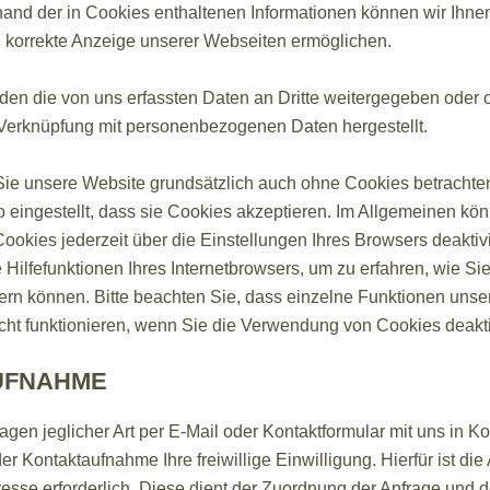
hand der in Cookies enthaltenen Informationen können wir Ihne
ie korrekte Anzeige unserer Webseiten ermöglichen.
den die von uns erfassten Daten an Dritte weitergegeben oder 
 Verknüpfung mit personenbezogenen Daten hergestellt.
Sie unsere Website grundsätzlich auch ohne Cookies betrachten
 eingestellt, dass sie Cookies akzeptieren. Im Allgemeinen kö
kies jederzeit über die Einstellungen Ihres Browsers deaktivi
Hilfefunktionen Ihres Internetbrowsers, um zu erfahren, wie Si
ern können. Bitte beachten Sie, dass einzelne Funktionen unse
cht funktionieren, wenn Sie die Verwendung von Cookies deakti
UFNAHME
agen jeglicher Art per E-Mail oder Kontaktformular mit uns in Kon
 Kontaktaufnahme Ihre freiwillige Einwilligung. Hierfür ist di
esse erforderlich. Diese dient der Zuordnung der Anfrage und d