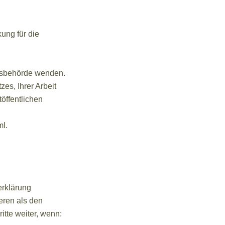
kung für die
htsbehörde wenden.
es, Ihrer Arbeit
öffentlichen
ml
.
erklärung
eren als den
itte weiter, wenn: