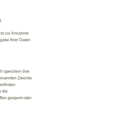
t,
rund zur Annahme
rgabe Ihrer Daten
r speichern Ihre
 genannten Zwecke
erfristen
n die
ten gesperrt oder