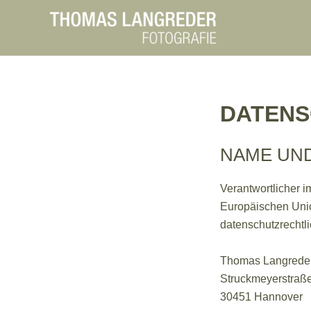
Zum
Inhalt
springen
DATEN
NAME UN
Verantwortlicher 
Europäischen Uni
datenschutzrechtli
Thomas Langrede
Struckmeyerstraß
30451 Hannover