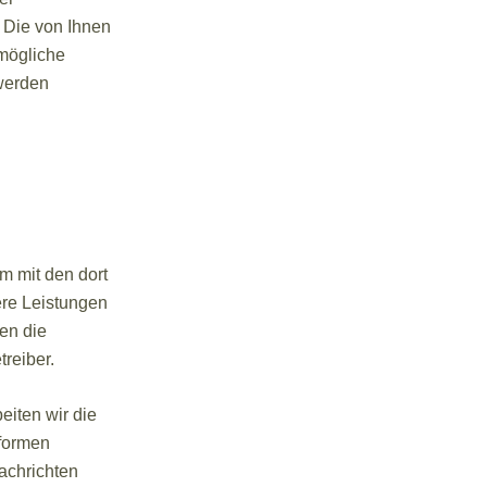
 Die von Ihnen
mögliche
 werden
m mit den dort
ere Leistungen
en die
reiber.
iten wir die
tformen
achrichten