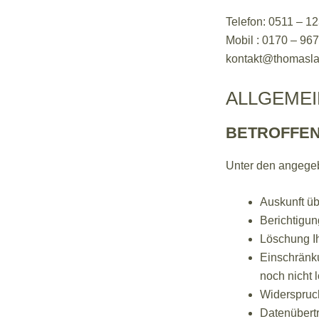
Telefon: 0511 – 1
Mobil : 0170 – 96
kontakt@thomasla
ALLGEME
BETROFFE
Unter den angegeb
Auskunft üb
Berichtigun
Löschung Ih
Einschränku
noch nicht 
Widerspruch
Datenübertr